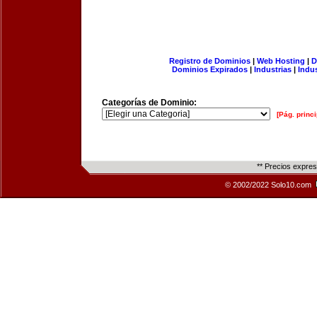
Registro de Dominios
|
Web Hosting
|
D
Dominios Expirados
|
Industrias
|
Indu
Categorías de Dominio:
[Pág. princi
** Precios expre
© 2002/2022 Solo10.com