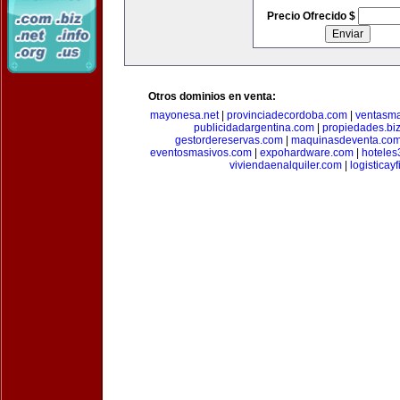
Precio Ofrecido $
Otros dominios en venta:
mayonesa.net
|
provinciadecordoba.com
|
ventasma
publicidadargentina.com
|
propiedades.bi
gestordereservas.com
|
maquinasdeventa.co
eventosmasivos.com
|
expohardware.com
|
hotele
viviendaenalquiler.com
|
logisticay