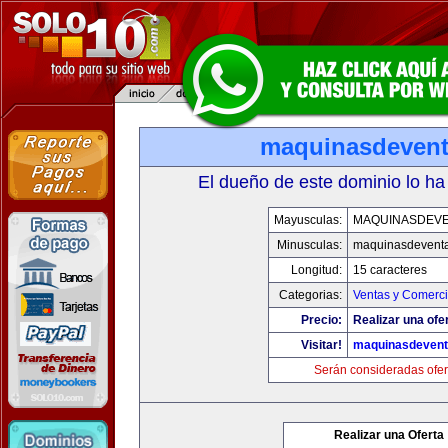
maquinasdeven
El dueño de este dominio lo ha
Mayusculas:
MAQUINASDEV
Minusculas:
maquinasdevent
Longitud:
15 caracteres
Categorias:
Ventas y Comerci
Precio:
Realizar una ofe
Visitar!
maquinasdeven
Serán consideradas ofer
Realizar una Oferta