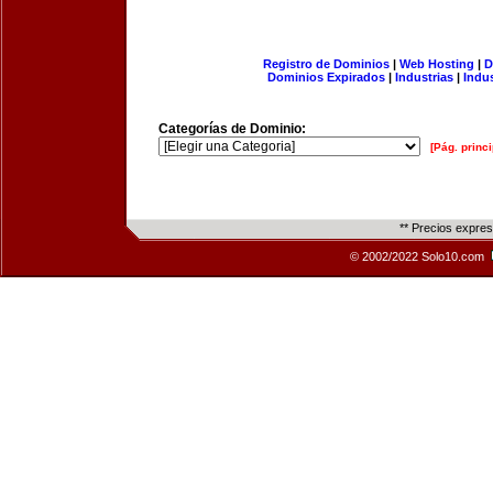
Registro de Dominios
|
Web Hosting
|
D
Dominios Expirados
|
Industrias
|
Indu
Categorías de Dominio:
[Pág. princi
** Precios expre
© 2002/2022 Solo10.com